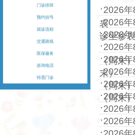
门诊排班
202
预约挂号
202
表
就诊流程
202
诊坐诊
交通路线
202
医保服务
202
（周末
咨询电话
202
末）
特需门诊
202
（周末
202
（周末
202
202
202